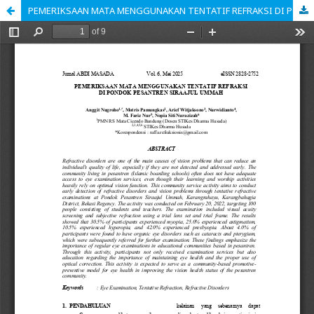
PEMERIKSAAN MATA MENGGUNAKAN TENTATIF REFRAKSI DI PONDOK PESANTREN SIRAAJUL UMMAH